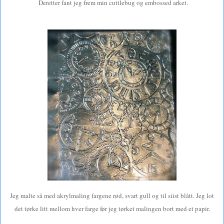
Deretter fant jeg frem min cuttlebug og embossed arket.
Jeg malte så med akrylmaling fargene rød, svart gull og til siist blått. Jeg lot
det tørke litt mellom hver farge før jeg tørket malingen bort med et papir.